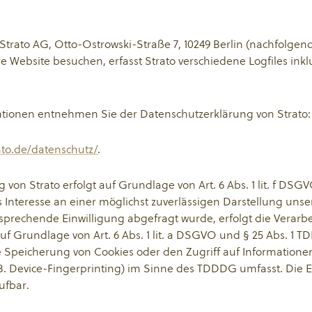
 Strato AG, Otto-Ostrowski-Straße 7, 10249 Berlin (nachfolgend
 Website besuchen, erfasst Strato verschiedene Logfiles inklus
ationen entnehmen Sie der Datenschutzerklärung von Strato:
ato.de/datenschutz/
.
von Strato erfolgt auf Grundlage von Art. 6 Abs. 1 lit. f DSG
s Interesse an einer möglichst zuverlässigen Darstellung unse
sprechende Einwilligung abgefragt wurde, erfolgt die Verarb
auf Grundlage von Art. 6 Abs. 1 lit. a DSGVO und § 25 Abs. 1 T
e Speicherung von Cookies oder den Zugriff auf Information
 B. Device-Fingerprinting) im Sinne des TDDDG umfasst. Die Ei
ufbar.