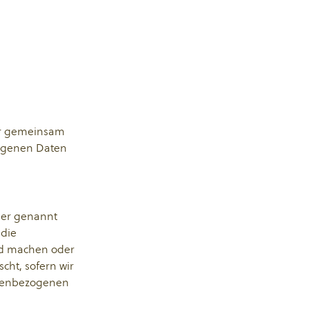
oder gemeinsam
zogenen Daten
uer genannt
 die
end machen oder
cht, sofern wir
onenbezogenen