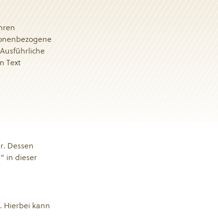
Ihren
rsonenbezogene
 Ausführliche
m Text
er. Dessen
“ in dieser
. Hierbei kann