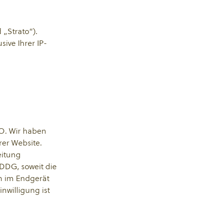
 „Strato“).
ive Ihrer IP-
VO. Wir haben
rer Website.
eitung
DDDG, soweit die
en im Endgerät
nwilligung ist