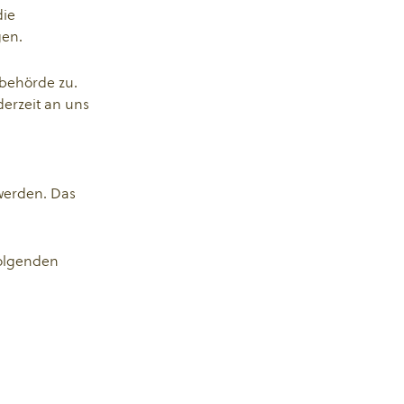
die
gen.
sbehörde zu.
erzeit an uns
 werden. Das
folgenden